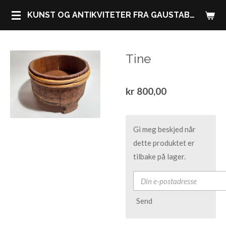
Gå
KUNST OG ANTIKVITETER FRA GAUSTABLIKK HØYFJELLSHOTELL
til
hovedinnhold
Tine
kr 800,00
Gi meg beskjed når
dette produktet er
tilbake på lager.
Send