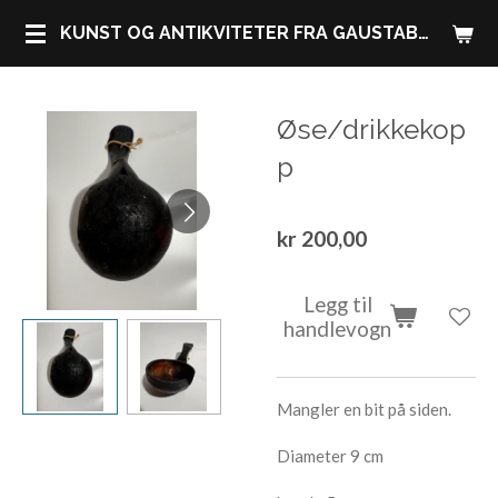
Gå
KUNST OG ANTIKVITETER FRA GAUSTABLIKK HØYFJELLSHOTELL
til
hovedinnhold
Øse/drikkekop
p
kr 200,00
Legg til
handlevogn
Mangler en bit på siden.
Diameter 9 cm